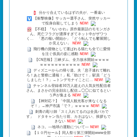
分かり合えているはずの夫が、一番遠い
【衝撃映像】サッカー選手さん、突然サッカー
で投身自殺してしまう
NEW!
【不穏】『ちいかわ』原作最新話のモモンガさ
ん、死亡フラグが濃厚すぎてネット中がザワつ
く… 「悪の報い開始か」「どう転んでも鬱展開し
か見えない」
NEW!
飛行機の貨物として運ばれる猫たち全てに愛情
を注ぐ係員の姿に感動
NEW!
【CN悲報】三峡ダム、全力放水開始ｗｗｗｗ
ｗｗｗｗｗｗｗｗｗｗｗ
NEW!
ディズニーからの帰り道。夫「息子連れて離れ
ろ！あと警察に通報！」私「助けて！」駅員「どう
しました！？」→トンデモナイことに…
NEW!
チャンネル登録者30万人超えの人気女性配信者
さん、まさかの完全顔出し配信→◯◯に似てるとい
う声が集まる
NEW!
【神対応？】「中国人観光客が来なくなる
ぞ！」→神戸市議「で？」ｗｗｗｗ
NEW!
刺青の彫り師「スミ入れてるのは全員バカで
す」 ドタキャン当たり前、カネはない、挨拶もで
きない
NEW!
ネコ。―地球の運動について―
NEW!
【１０円セール】同人祭り第三弾開始www全部