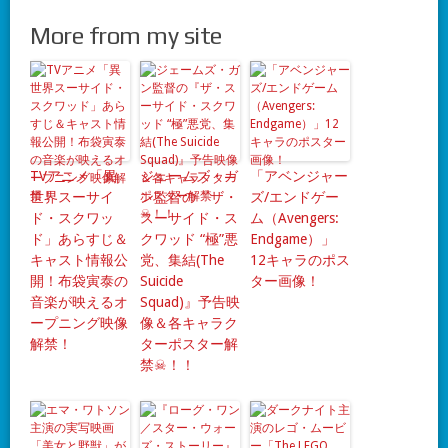
More from my site
TVアニメ「異
ジェームズ・ガ
「アベンジャー
世界スーサイ
ン監督の『ザ・
ズ/エンドゲー
ド・スクワッ
スーサイド・ス
ム（Avengers:
ド」あらすじ＆
クワッド “極”悪
Endgame）」
キャスト情報公
党、集結(The
12キャラのポス
開！布袋寅泰の
Suicide
ター画像！
音楽が映えるオ
Squad)』予告映
ープニング映像
像＆各キャラク
解禁！
ターポスター解
禁☠！！