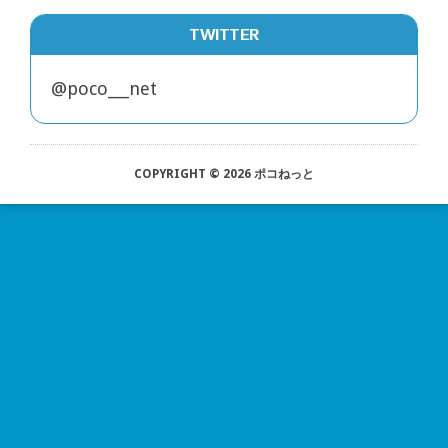
TWITTER
@poco___net
・
f
な
COPYRIGHT © 2026 ポコねっと