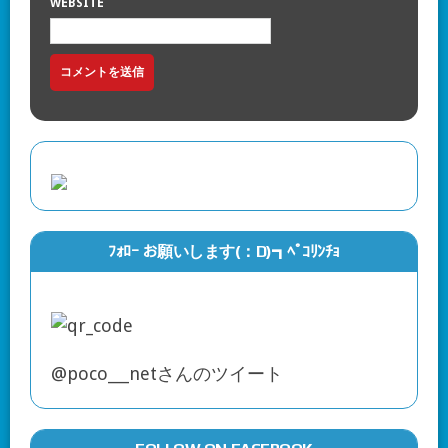
WEBSITE
ﾌｫﾛｰ お願いします(：D)┓ﾍﾟｺﾘﾝﾁｮ
@poco___netさんのツイート