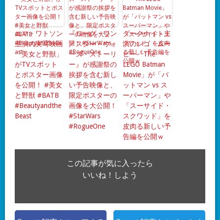
エマ・ワトソン
『ローグ・ワン
ダークナイト主
主演の実写映画
／スター・ウォ
演のレゴ・ムー
「美女と野獣」
ーズ・ストーリ
ビー「The
がTVスポット
ー』が感謝祭の
LEGO Batman
とポスター画像
挨拶を含む新し
Movie」が「バ
を公開！ #美女
い予告映像と、
ットマン vs ス
と野獣 #BATB
限定ポスターの
ーパーマン」や
#Beautyandthe
画像を大公開！
「スーサイド・
Beast
#StarWars
スクワッド」を
#RogueOne
皮肉る新しい予
告編を公開ｗ
この記事が気に入ったら
いいね！しよう