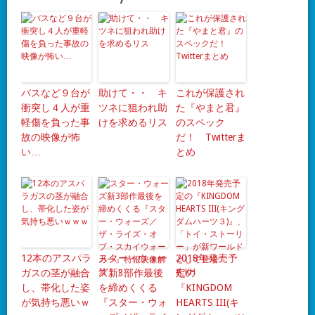
バスなど９台が
助けて・・ キ
これが保護され
衝突し４人が重
ツネに狙われ助
た『やまと君』
軽傷を負った事
けを求めるリス
のスペック
故の映像が怖
だ！ Twitterま
い…
とめ
12本のアスパラ
スター・ウォー
2018年発売予
ガスの茎が融合
ズ新3部作最後
定の
し、帯化した姿
を締めくくる
『KINGDOM
が気持ち悪いｗ
『スター・ウォ
HEARTS III(キ