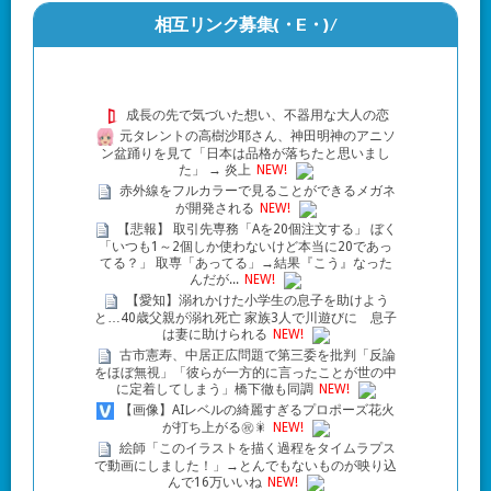
相互リンク募集(・Ε・)/
成長の先で気づいた想い、不器用な大人の恋
元タレントの高樹沙耶さん、神田明神のアニソ
ン盆踊りを見て「日本は品格が落ちたと思いまし
た」 → 炎上
NEW!
赤外線をフルカラーで見ることができるメガネ
が開発される
NEW!
【悲報】 取引先専務「Aを20個注文する」 ぼく
「いつも1～2個しか使わないけど本当に20であっ
てる？」 取専「あってる」→結果『こう』なった
んだが...
NEW!
【愛知】溺れかけた小学生の息子を助けよう
と…40歳父親が溺れ死亡 家族3人で川遊びに 息子
は妻に助けられる
NEW!
古市憲寿、中居正広問題で第三委を批判「反論
をほぼ無視」「彼らが一方的に言ったことが世の中
に定着してしまう」橋下徹も同調
NEW!
【画像】AIレベルの綺麗すぎるプロポーズ花火
が打ち上がる㊗🎇
NEW!
絵師「このイラストを描く過程をタイムラプス
で動画にしました！」→とんでもないものが映り込
んで16万いいね
NEW!