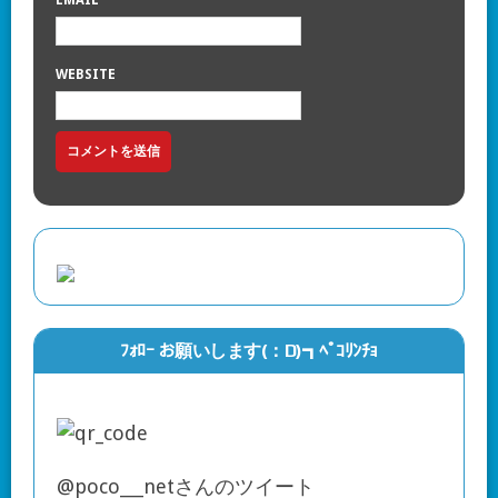
EMAIL
WEBSITE
ﾌｫﾛｰ お願いします(：D)┓ﾍﾟｺﾘﾝﾁｮ
@poco___netさんのツイート