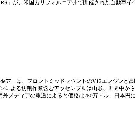
S」が、米国カリフォルニア州で開催された自動車イベント「The Qu
ode57」は、フロントミッドマウントのV12エンジン
シンによる切削作業含むアッセンブルは山形、世界中か
外メディアの報道によると価格は250万ドル、日本円にし