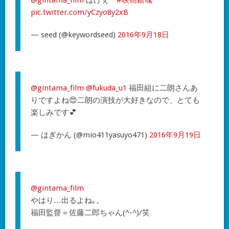
@gintama_film
ほげぇ
#映画銀魂
pic.twitter.com/yCzyo8y2xB
— seed (@keywordseed)
2016年9月18日
@gintama_film
@fukuda_u1
福田組に二朗さんあ
りですよね😍二朗の演技が大好きなので、とても
楽しみです💕
— はぎかん (@mio411yasuyo471)
2016年9月19日
@gintama_film
やはり…出るよね｡。
福田監督＝佐藤二郎ちゃん(^-^)/笑