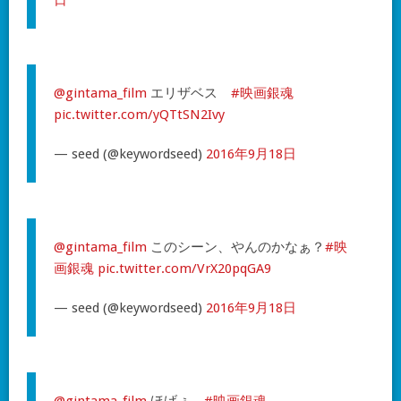
日
@gintama_film
エリザベス
#映画銀魂
pic.twitter.com/yQTtSN2Ivy
— seed (@keywordseed)
2016年9月18日
@gintama_film
このシーン、やんのかなぁ？
#映
画銀魂
pic.twitter.com/VrX20pqGA9
— seed (@keywordseed)
2016年9月18日