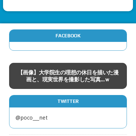
FACEBOOK
ニュース
理想の休日を描いた漫
を撮影した写真…ｗ
TWITTER
@poco___net