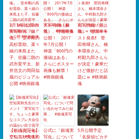
7月14日公開の
実写映画『銀
実写映画『銀
実写映画『銀
魂』、特報映像
魂』 追加キャ
魂』、堂本剛の
公開！ 2017
スト発表❗️ 菅
高杉晋助、菜々
年7月公開！
田将暉さん、橋
緒の来島また
神楽「800円の
本環奈さん、中
子、佐藤二朗の
価値はある」
村勘九郎さんら
武市変平太、新
さらにポスター
が決定！豪華だ
井浩文の岡田似
画像も解禁！
けど微妙だと話
蔵のビジュアル
#映画銀魂
題にｗ #映画銀
公開 #映画銀魂
魂
【銀魂実写化】
公式に「銀魂実
5月公開予定
空知英秋先生の
写化」について
『名探偵ピカチ