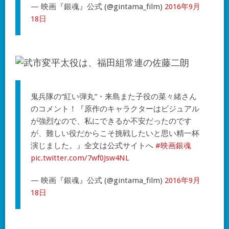
— 映画『銀魂』公式 (@gintama_film)
2016年9月
18日
鬼兵隊の“紅い弾丸”・来島また子役の菜々緒さん
のコメント！『原作のキャラクターはビジュアル
が強烈なので、私にできるか不安だったのです
が、難しい役だからこそ挑戦したいと思い精一杯
演じました。』全文は公式サイトへ
#映画銀魂
pic.twitter.com/7wf0Jsw4NL
— 映画『銀魂』公式 (@gintama_film)
2016年9月
18日