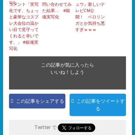
コメント「実写
問い合わせてみ
ュウ』新しいテ
化です。ちょっ
た結果… #銀
レビCM公
と豪華なコスプ
魂実写化
開！ ベロリン
レ大会位の温か
ガとか気持ち悪
い目で見守って
すぎｗｗｗ
くれると幸いで
す。」 #銀魂実
写化
この記事が気に入ったら
いいね！しよう
この記事をシェアする
この記事をツイートす
る
Twitter で