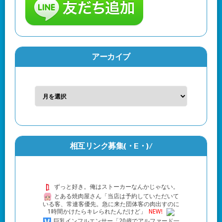
アーカイブ
相互リンク募集(・Ε・)/
ずっと好き。俺はストーカーなんかじゃない。
とある焼肉屋さん「当店は予約していただいて
いる客、常連客優先。急に来た団体客の肉出すのに
1時間かけたらキレられたんだけど」
NEW!
巨乳インフルエンサー「20歳でアルファード一