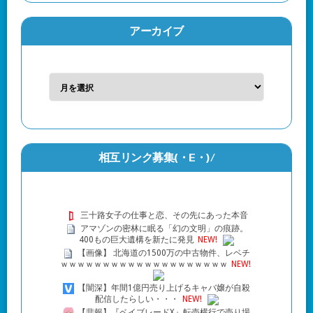
アーカイブ
相互リンク募集(・Ε・)/
三十路女子の仕事と恋、その先にあった本音
アマゾンの密林に眠る「幻の文明」の痕跡。
400もの巨大遺構を新たに発見
NEW!
【画像】 北海道の1500万の中古物件、レベチ
ｗｗｗｗｗｗｗｗｗｗｗｗｗｗｗｗｗｗｗｗ
NEW!
【闇深】年間1億円売り上げるキャバ嬢が自殺
配信したらしい・・・
NEW!
【悲報】『ベイブレードX』転売横行で売り場