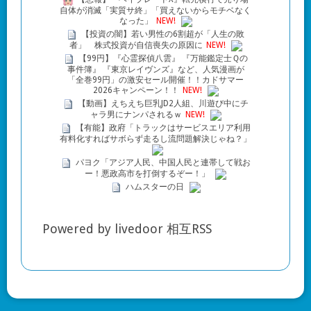
自体が消滅「実質サ終」「買えないからモチベなく
なった」
NEW!
【投資の闇】若い男性の6割超が「人生の敗
者」 株式投資が自信喪失の原因に
NEW!
【99円】『心霊探偵八雲』 『万能鑑定士Ｑの
事件簿』 『東京レイヴンズ』など、人気漫画が
「全巻99円」の激安セール開催！！カドサマー
2026キャンペーン！！
NEW!
【動画】えちえち巨乳JD2人組、川遊び中にチ
ャラ男にナンパされるｗ
NEW!
【有能】政府「トラックはサービスエリア利用
有料化すればサボらず走るし流問題解決じゃね？」
パヨク「アジア人民、中国人民と連帯して戦お
ー！悪政高市を打倒するぞー！」
ハムスターの日
Powered by livedoor 相互RSS