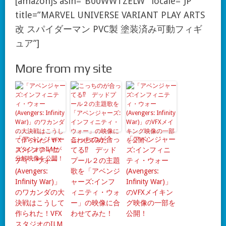
[amazonjs asin=”B00WWTZELW” locale=”JP”
title=”MARVEL UNIVERSE VARIANT PLAY ARTS
改 スパイダーマン PVC製 塗装済み可動フィギ
ュア”]
More from my site
「アベンジャー
こっちのが合っ
「アベンジャー
ズ:インフィニ
てる⁉ デッド
ズ:インフィニ
ティ・ウォー
プール２の主題
ティ・ウォー
(Avengers:
歌を「アベンジ
(Avengers:
Infinity War)」
ャーズ:インフ
Infinity War)」
のワカンダの大
ィニティ・ウォ
のVFXメイキン
決戦はこうして
ー」の映像に合
グ映像の一部を
作られた！VFX
わせてみた！
公開！
スタジオのILM