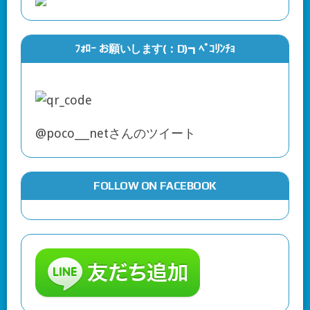
ﾌｫﾛｰ お願いします(：D)┓ﾍﾟｺﾘﾝﾁｮ
@poco___netさんのツイート
FOLLOW ON FACEBOOK