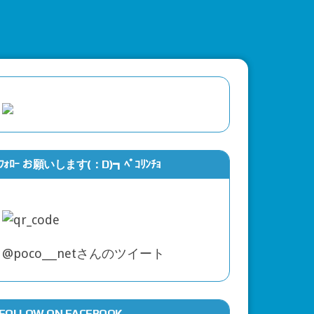
ﾌｫﾛｰ お願いします(：D)┓ﾍﾟｺﾘﾝﾁｮ
古動画公開！
@poco___netさんのツイート
FOLLOW ON FACEBOOK