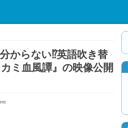
分からない⁉英語吹き替
ノカミ血風譚』の映像公開
スーパー歌舞伎版『もののけ姫』の舞台稽
2026年7月7日
nts