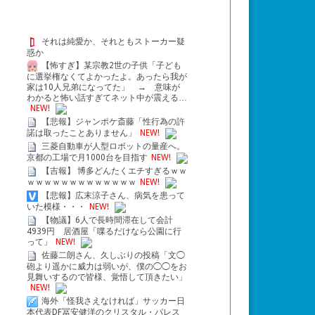
それは純愛か、それともストーカー疑
惑か
【怖すぎ】某宗教2世の子供「子ども
に選挙権なくてよかったよ。あったら我が
家は10人兄弟になってた」 → 意味が
わかると怖い話すぎてネット中が震える…
NEW!
【悲報】ジャンポケ斎藤「性行為の許
諾は取ったことありません」
NEW!
ン作品初参戦で毎回３分程でクリストファ
三菱自動車が人型ロボットの量産へ。
京都の工場で月1000台を目指す
NEW!
【吉報】 博多どんたくエチすぎるｗｗ
ｗｗｗｗｗｗｗｗｗｗｗｗｗ
NEW!
【悲報】広末涼子さん、病気を患って
いた模様・・・
NEW!
【物議】6人で長時間滞在して会計
パイダーマン：ブランド・ニュー・デイ』の
4939円 居酒屋「喋るだけなら公園に行
って」
NEW!
佐藤二朗さん、久しぶりの投稿「文◯
砲より遥かに威力は弱いが、僕の◯◯をお
見舞いするので皆様、覚悟して頂きたい」
NEW!
海外「怪我さえなければ」サッカー日
本代表DF冨安健洋のクリスタル・パレス