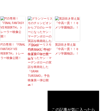
PS5専用！『FINAL
グランツーリスモ
英語吹き替え版
FANTASY VII
のチャンピオンか
『中高一貫！！キ
REBIRTH』トレー
らプロのレーサー
メツ学園物語』！
ラー映像公開！
になったヤン・マ
ーデンボローの実
話を映画化した
史上初⁉の『スパイダーマン：ブランド・ニ
『GRAN
る！
TURISMO』予告
2026年6月28日
映像第一弾公開
🚗！
この記事が気に入ったら