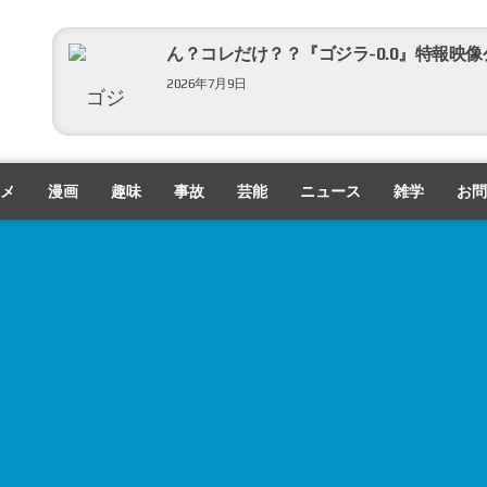
ん？コレだけ？？『ゴジラ-0.0』特報映像
2026年7月9日
メ
漫画
趣味
事故
芸能
ニュース
雑学
お問