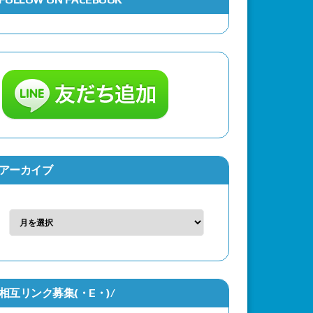
アーカイブ
相互リンク募集(・Ε・)/