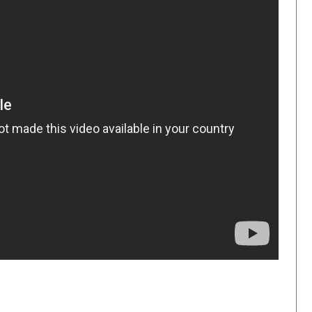
トム・ホランド、クリストファー・ノーラ
ー・ノーランがカメラを止め不安になるｗ
2026年7月5日
メッシがスパイダーマンと出会う！？『ス
海外のCM動画ｗ
2026年7月1日