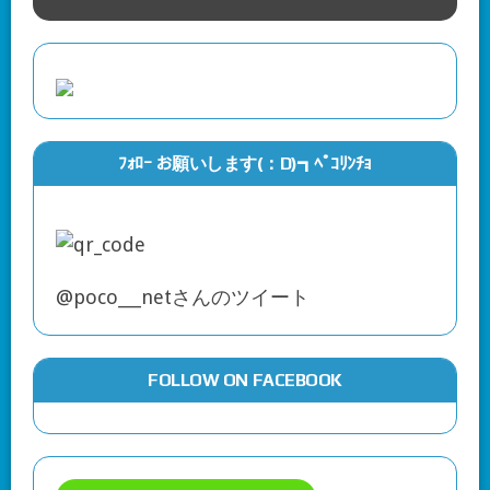
ﾌｫﾛｰ お願いします(：D)┓ﾍﾟｺﾘﾝﾁｮ
@poco___netさんのツイート
FOLLOW ON FACEBOOK