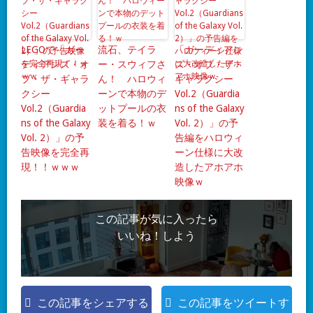
LEGOで「ガー
流石、テイラ
「ガーディアン
ディアンズ・オ
ー・スウィフさ
ズ・オブ・ザ・
ブ・ザ・ギャラ
ん！ ハロウィ
ギャラクシー
クシー
ーンで本物のデ
Vol.2（Guardia
Vol.2（Guardia
ットプールの衣
ns of the Galaxy
ns of the Galaxy
装を着る！ｗ
Vol. 2）」の予
Vol. 2）」の予
告編をハロウィ
告映像を完全再
ーン仕様に大改
現！！ｗｗｗ
造したアホアホ
映像ｗ
この記事が気に入ったら
いいね！しよう
この記事をシェアする
この記事をツイートす