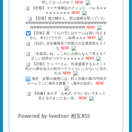
申したかったのか？
NEW!
【悲報】 マイナ保険証のクソぶり、バレるｗｗ
ｗｗｗｗｗｗｗ
NEW!
【悲報】堀大輔さん、実は仮眠を取っていた
WWWWWWWWWWWWWWWWWWWWWWWWW
WWWWWWWWWWWWWWWWW
NEW!
【悲報】親「うちの子にはゲームは買い与えま
せん。本だけで十分」→結果ｗｗｗ
NEW!
［社説］永住厳格化で外国人の定着意欲をそぐ
な
NEW!
「水道温いね」←これにお前らなんて答える？
正しい回答がコチラｗｗｗｗｗｗ
NEW!
【悲報】ラッパーさん、札束披露するもネット
民から新社会人の初ボーナスくらいしかないと笑わ
れる
NEW!
海外「反撃の狼煙には」村上宗隆の第25号特大
ホームランに海外大興奮！（海外の反応）
NEW!
【画像】女の子「お●ぱいデカいせいで太って
見えるのまじだるい🥲」
NEW!
Powered by livedoor 相互RSS