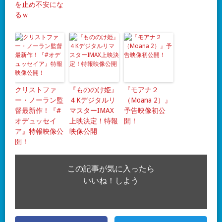
を止め不安にな
るｗ
クリストファ
『もののけ姫』
『モアナ２
ー・ノーラン監
４Kデジタルリ
（Moana 2）』
督最新作！『#
マスターIMAX
予告映像初公
オデュッセイ
上映決定！特報
開！
ア』特報映像公
映像公開
開！
この記事が気に入ったら
いいね！しよう