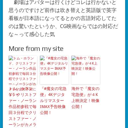
劇場はアバターは行くけどコレは行かないと
思うのですけど前作は吹き替えと英語版で英字
看板が日本語になってるとかの言語対応してた
のは驚いたというか、CG映画ならではの対応だ
な～って感心した気
More from my site
トム・ホラン
『#魔女の宅急
海外で『魔女の
ド、クリストフ
便』4Kデジタ
宅急便』が４K
ァー・ノーラン
ルリマスター
上映決定！映像
作品初参戦で毎
IMAX予告映像
公開！
回３分程でクリ
公開！
ストファー・ノ
ーランがカメラ