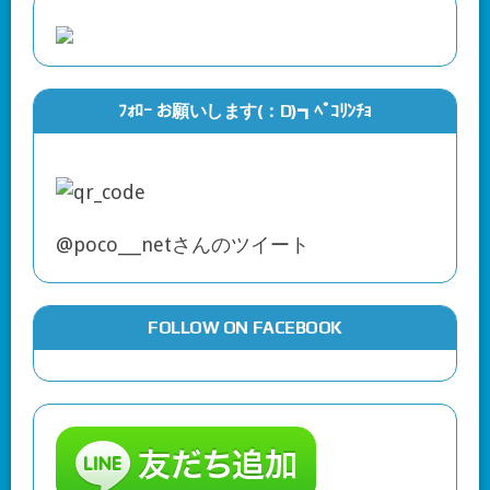
ﾌｫﾛｰ お願いします(：D)┓ﾍﾟｺﾘﾝﾁｮ
@poco___netさんのツイート
FOLLOW ON FACEBOOK