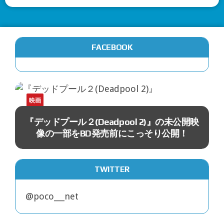
FACEBOOK
映画
『デッドプール２(Deadpool 2)』の未公開映
像の一部をBD発売前にこっそり公開！
ス
イ
TWITTER
@poco___net