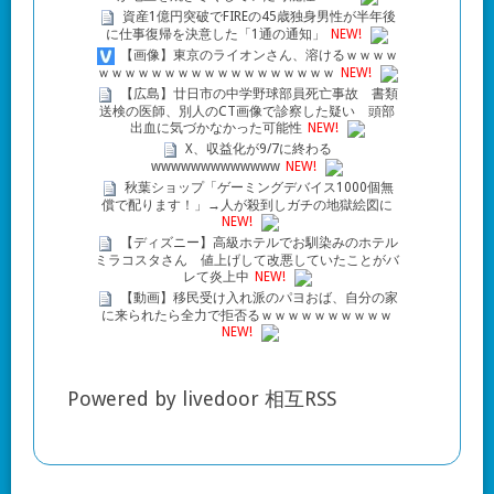
資産1億円突破でFIREの45歳独身男性が半年後
に仕事復帰を決意した「1通の通知」
NEW!
【画像】東京のライオンさん、溶けるｗｗｗｗ
ｗｗｗｗｗｗｗｗｗｗｗｗｗｗｗｗｗｗ
NEW!
【広島】廿日市の中学野球部員死亡事故 書類
送検の医師、別人のCT画像で診察した疑い 頭部
出血に気づかなかった可能性
NEW!
X、収益化が9/7に終わる
wwwwwwwwwwwww
NEW!
秋葉ショップ「ゲーミングデバイス1000個無
償で配ります！」→人が殺到しガチの地獄絵図に
NEW!
【ディズニー】高級ホテルでお馴染みのホテル
ミラコスタさん 値上げして改悪していたことがバ
レて炎上中
NEW!
【動画】移民受け入れ派のパヨおば、自分の家
に来られたら全力で拒否るｗｗｗｗｗｗｗｗｗｗ
NEW!
Powered by livedoor 相互RSS