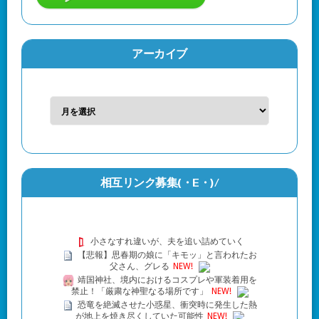
アーカイブ
相互リンク募集(・Ε・)/
小さなすれ違いが、夫を追い詰めていく
【悲報】思春期の娘に「キモッ」と言われたお
父さん、グレる
NEW!
靖国神社、境内におけるコスプレや軍装着用を
禁止！「厳粛な神聖なる場所です」
NEW!
恐竜を絶滅させた小惑星、衝突時に発生した熱
が地上を焼き尽くしていた可能性
NEW!