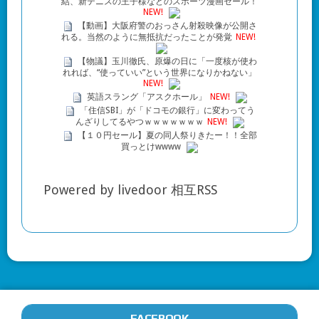
結、新テニスの王子様などのスポーツ漫画セール！
NEW!
【動画】大阪府警のおっさん射殺映像が公開さ
れる。当然のように無抵抗だったことが発覚
NEW!
【物議】玉川徹氏、原爆の日に「一度核が使わ
れれば、“使っていい”という世界になりかねない」
NEW!
英語スラング「アスクホール」
NEW!
「住信SBI」が「ドコモの銀行」に変わってう
んざりしてるやつｗｗｗｗｗｗｗ
NEW!
【１０円セール】夏の同人祭りきたー！！全部
買っとけwwww
Powered by livedoor 相互RSS
FACEBOOK