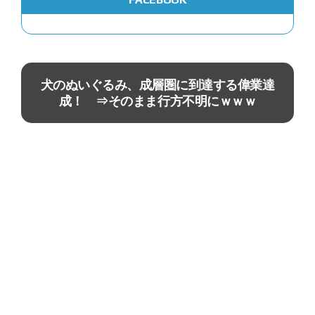
ニュース
犬のぬいぐるみ、成層圏に到達する偉業達
成！ ⇒そのまま行方不明にｗｗｗ
キ