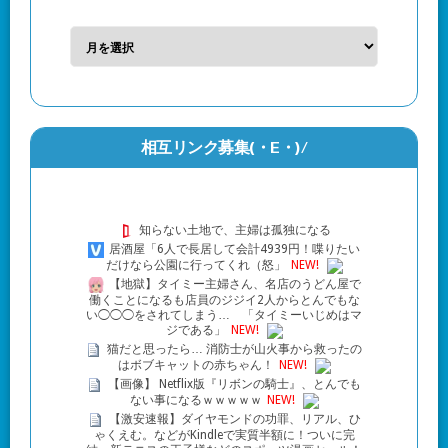
相互リンク募集(・Ε・)/
知らない土地で、主婦は孤独になる
居酒屋「6人で長居して会計4939円！喋りたい
だけなら公園に行ってくれ（怒」
NEW!
【地獄】タイミー主婦さん、名店のうどん屋で
働くことになるも店員のジジイ2人からとんでもな
い◯◯◯をされてしまう… 「タイミーいじめはマ
ジである」
NEW!
猫だと思ったら… 消防士が山火事から救ったの
はボブキャットの赤ちゃん！
NEW!
【画像】 Netflix版『リボンの騎士』、とんでも
ない事になるｗｗｗｗｗ
NEW!
【激安速報】ダイヤモンドの功罪、リアル、ひ
ゃくえむ。などがKindleで実質半額に！ついに完