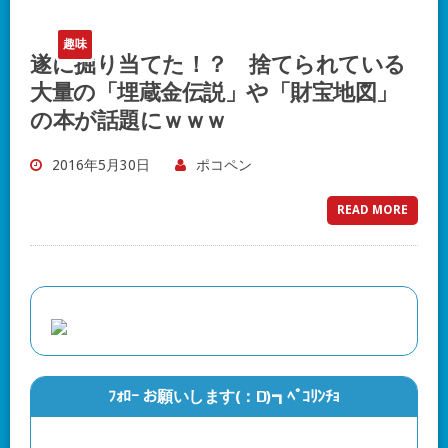
趣味
遂に掘り当てた！？ 捨てられている
大量の「埋蔵金伝説」や「財宝地図」
の本が話題にｗｗｗ
2016年5月30日
ポコペン
READ MORE
ﾌｫﾛｰ お願いします(：D)┓ﾍﾟｺﾘﾝﾁｮ