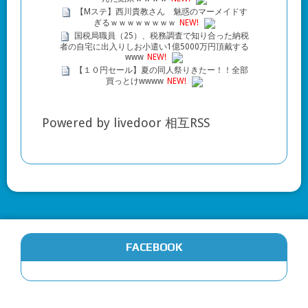
【Mステ】西川貴教さん 魅惑のマーメイドす
ぎるｗｗｗｗｗｗｗｗ
NEW!
国税局職員（25）、税務調査で知り合った納税
者の自宅に出入りしお小遣い1億5000万円頂戴する
www
NEW!
【１０円セール】夏の同人祭りきたー！！全部
買っとけwwww
NEW!
Powered by livedoor 相互RSS
FACEBOOK