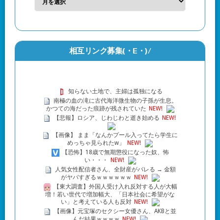
相互リンク募集(・Ε・)/
知らない土地で、主婦は孤独になる
南極の血の滝に古代海洋微生物の子孫が生息。
かつての海だった痕跡が残されていた
NEW!
【悲報】ロシア、じわじわと逝き始める
NEW!
【画像】 まま「なんかプール入ってたら学生に
めっちゃ見られたw」
NEW!
【恐怖】18歳で無期懲役になった奴、怖
い・・・
NEW!
人気女性配信者さん、全財産がバレる → 金額
がヤバすぎるｗｗｗｗｗｗ
NEW!
【東大調査】外国人受け入れ反対する人が大幅
増！若い世代で増加幅大、「日本社会に希望がな
い」と考えている人も反対
NEW!
【画像】元宝塚のセクシー女優さん、AKBと並
んだ結果ｗｗｗｗ
NEW!