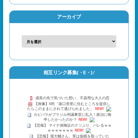
アーカイブ
相互リンク募集(・Ε・)/
成長の先で気づいた想い、不器用な大人の恋
【画像】X民「坂口杏里に住むところを提供し
たらこのままにされて逃げられました」
NEW!
カピバラがブラジル州議事堂に乱入！政治に物
申したかったのか？
NEW!
【悲報】 マイナ保険証のクソぶり、バレるｗｗ
ｗｗｗｗｗｗｗ
NEW!
【悲報】堀大輔さん、実は仮眠を取っていた