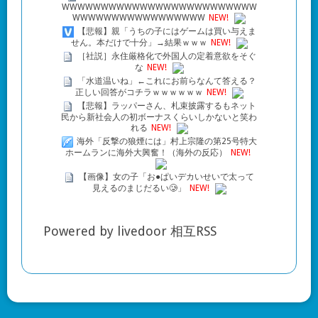
WWWWWWWWWWWWWWWWWWWWWWWWW
WWWWWWWWWWWWWWWWW
NEW!
【悲報】親「うちの子にはゲームは買い与えま
せん。本だけで十分」→結果ｗｗｗ
NEW!
［社説］永住厳格化で外国人の定着意欲をそぐ
な
NEW!
「水道温いね」←これにお前らなんて答える？
正しい回答がコチラｗｗｗｗｗｗ
NEW!
【悲報】ラッパーさん、札束披露するもネット
民から新社会人の初ボーナスくらいしかないと笑わ
れる
NEW!
海外「反撃の狼煙には」村上宗隆の第25号特大
ホームランに海外大興奮！（海外の反応）
NEW!
【画像】女の子「お●ぱいデカいせいで太って
見えるのまじだるい🥲」
NEW!
Powered by livedoor 相互RSS