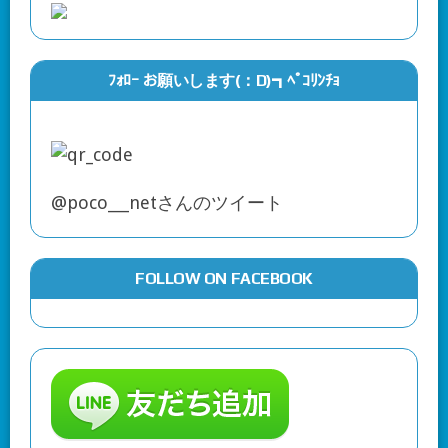
ﾌｫﾛｰ お願いします(：D)┓ﾍﾟｺﾘﾝﾁｮ
@poco___netさんのツイート
FOLLOW ON FACEBOOK