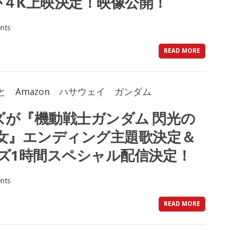
４K上映決定！映像公開！
nts
READ MORE
が『機動戦士ガンダム 閃光の
女』エンディング主題歌決定＆
ズ1時間スペシャル配信決定！
nts
トム・ホランド、クリストファー・ノーラ
READ MORE
ー・ノーランがカメラを止め不安になるｗ
2026年7月5日