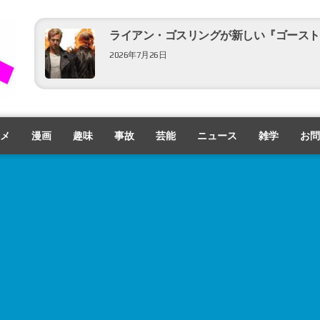
ライアン・ゴスリングが新しい『ゴースト
2026年7月26日
新たなバイオの実写映画はデススト＋ホラ
公開！
メ
漫画
趣味
事故
芸能
ニュース
雑学
お問
2026年7月24日
パトリック・スチュワート登場！『アベン
2026年7月21日