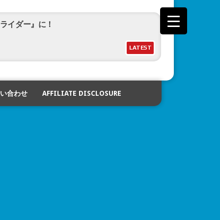
ライダー』に！
LATEST
ー！？新しい『バイオハザード』の予告映像
い合わせ
AFFILIATE DISCLOSURE
ジャーズ／ドゥームズデイ』予告映像公開！