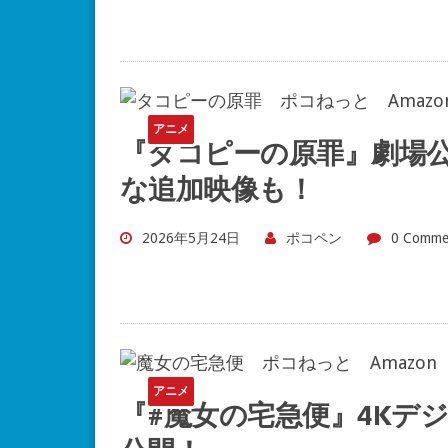
アニメ
『タコピーの原罪』劇場
な追加映像も！
2026年5月24日
ポコペン
0 Comme
アニメ
『#魔女の宅急便』4Kデジ