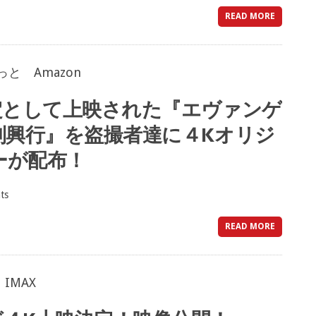
READ MORE
スーパー歌舞伎版『もののけ姫』の舞台稽
2026年7月7日
定として上映された『エヴァンゲ
別興行』を盗撮者達に４Kオリジ
ーが配布！
ts
READ MORE