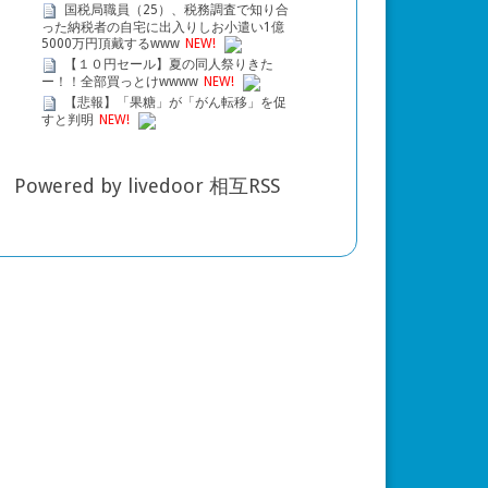
国税局職員（25）、税務調査で知り合
った納税者の自宅に出入りしお小遣い1億
5000万円頂戴するwww
NEW!
【１０円セール】夏の同人祭りきた
ー！！全部買っとけwwww
NEW!
【悲報】「果糖」が「がん転移」を促
すと判明
NEW!
Powered by livedoor 相互RSS