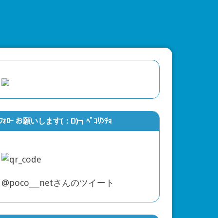
ﾌｫﾛｰ お願いします(：D)┓ﾍﾟｺﾘﾝﾁｮ
@poco___netさんのツイート