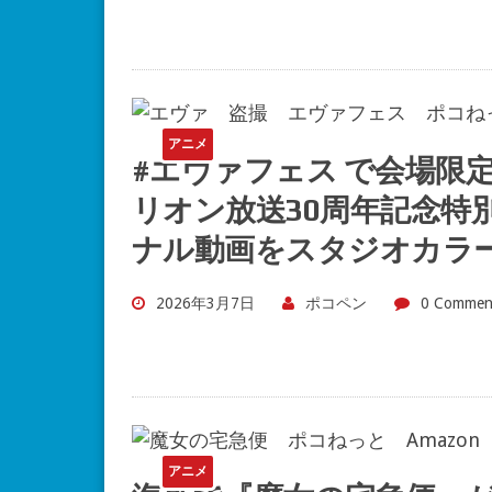
アニメ
#エヴァフェス で会場限
リオン放送30周年記念特
ナル動画をスタジオカラ
2026年3月7日
ポコペン
0 Commen
アニメ