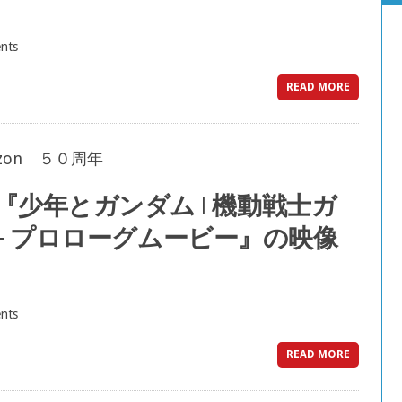
nts
READ MORE
「ひいおばあちゃんが言っていた！」『仮面ライダー
2026年7月11日
少年とガンダム | 機動戦士ガ
ん？コレだけ？？『ゴジラ-0.0』特報映像
o 50- プロローグムービー』の映像
2026年7月9日
nts
READ MORE