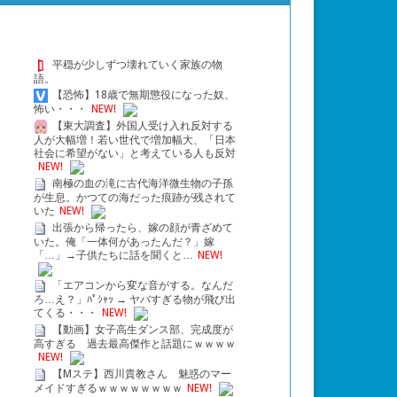
平穏が少しずつ壊れていく家族の物
語。
【恐怖】18歳で無期懲役になった奴、
怖い・・・
NEW!
カブト20th 天を継ぐもの』予告映像公開！
【東大調査】外国人受け入れ反対する
人が大幅増！若い世代で増加幅大、「日本
社会に希望がない」と考えている人も反対
NEW!
南極の血の滝に古代海洋微生物の子孫
が生息。かつての海だった痕跡が残されて
公開
いた
NEW!
出張から帰ったら、嫁の顔が青ざめて
いた。俺「一体何があったんだ？」嫁
「…」→子供たちに話を聞くと…
NEW!
「エアコンから変な音がする。なんだ
ろ…え？」ﾊﾟｼｬｯ → ヤバすぎる物が飛び出
てくる・・・
NEW!
【動画】女子高生ダンス部、完成度が
高すぎる 過去最高傑作と話題にｗｗｗｗ
NEW!
【Mステ】西川貴教さん 魅惑のマー
メイドすぎるｗｗｗｗｗｗｗｗ
NEW!