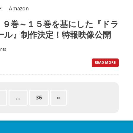
」９巻～１５巻を基にした『ドラ
ール』制作決定！特報映像公開
nts
READ MORE
3
…
36
»
「パイレーツ・オブ・カリビアン/最後の
「ス
【悲報】 オーパーツ！？ 真田丸にパ
海賊（Pirates of the Caribbean: Dead
人間臭い事で人気の釧路市動物園のホッ
深宇宙から「強い信号」をキャッチし、
新海誠監督の最新映画「君の名は。」を
場し
ンパースを履く赤ちゃんが出演してい
Men Tell No Tales）」のちょっとグロ
人気声優の竹達彩奈さんのツイートが、
キョクグマの「ミルク」ちゃん、やっぱ
地球外文明発見の期待！！ リアル・ひ
青森、沖縄、播州弁、関西弁で表記した
たの
イフ
1993年のジュラシック・パークを軽く振
『ザ