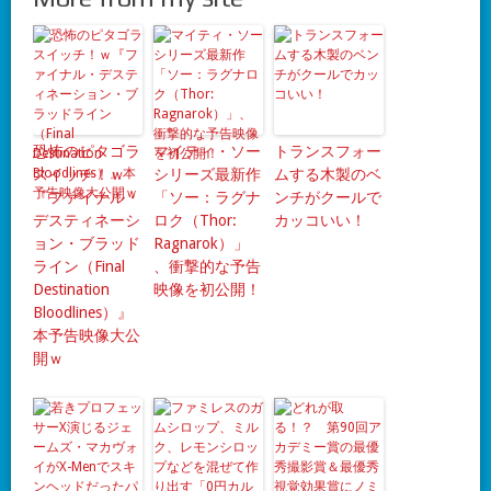
恐怖のピタゴラ
マイティ・ソー
トランスフォー
スイッチ！ｗ
シリーズ最新作
ムする木製のベ
『ファイナル・
「ソー：ラグナ
ンチがクールで
デスティネーシ
ロク（Thor:
カッコいい！
ョン・ブラッド
Ragnarok）」
ライン（Final
、衝撃的な予告
Destination
映像を初公開！
Bloodlines）』
本予告映像大公
開ｗ