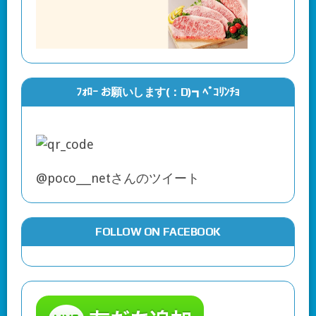
ﾌｫﾛｰ お願いします(：D)┓ﾍﾟｺﾘﾝﾁｮ
@poco___netさんのツイート
FOLLOW ON FACEBOOK