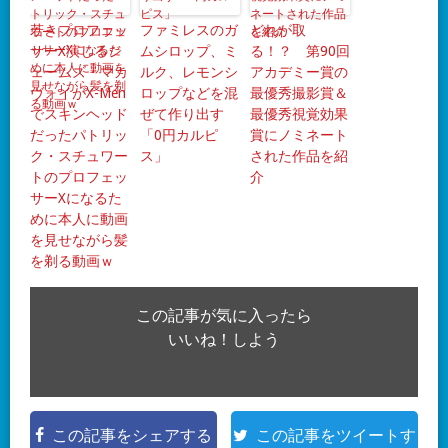
若きプロフェッ
ファミレスのガ
どれが取
サーX演じるジ
ムシロップ、ミ
る！？ 第90回
ェームズ・マカ
ルク、レモンシ
アカデミー賞の
ヴォイがX-Men
ロップなどを混
最優秀撮影賞＆
でスキンヘッド
ぜて作り出す
最優秀視覚効果
だったパトリッ
「0円カルピ
賞にノミネート
ク・スチュワー
ス」
された作品を紹
トのプロフェッ
介
サーXになるた
めに本人に動画
を見せながら髪
を剃る動画ｗ
この記事が気に入ったら
いいね！しよう
この記事をシェアする
この記事をツイートす