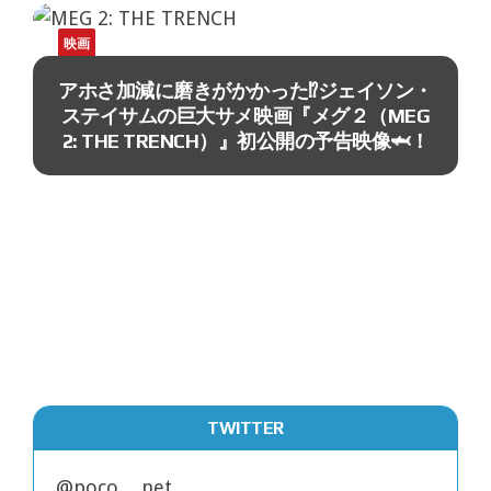
ニュース
・
G
！
PCデポの新戦略！？ 元従業員たちに送っ
た手紙の内容が凄いｗｗｗ #PCデポ
TWITTER