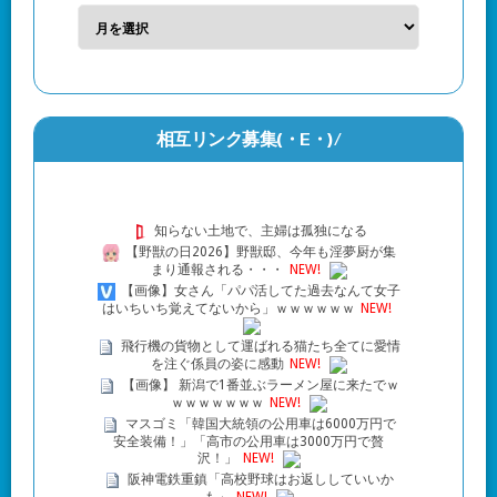
相互リンク募集(・Ε・)/
知らない土地で、主婦は孤独になる
【野獣の日2026】野獣邸、今年も淫夢厨が集
まり通報される・・・
NEW!
【画像】女さん「パパ活してた過去なんて女子
はいちいち覚えてないから」ｗｗｗｗｗｗ
NEW!
飛行機の貨物として運ばれる猫たち全てに愛情
を注ぐ係員の姿に感動
NEW!
【画像】 新潟で1番並ぶラーメン屋に来たでｗ
ｗｗｗｗｗｗｗ
NEW!
マスゴミ「韓国大統領の公用車は6000万円で
安全装備！」「高市の公用車は3000万円で贅
沢！」
NEW!
阪神電鉄重鎮「高校野球はお返ししていいか