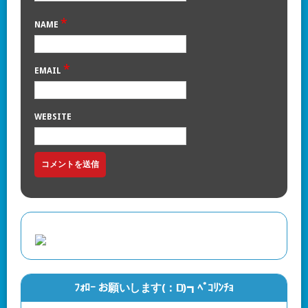
*
NAME
*
EMAIL
WEBSITE
ﾌｫﾛｰ お願いします(：D)┓ﾍﾟｺﾘﾝﾁｮ