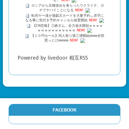
も」
NEW!
ロシアから兵糧攻めを食らったウクライナ、ガ
チでヤバイことになる
NEW!
転売ヤー達が遊戯王カードを大量予約←赤字に
なる事に気付き予約キャンセル放置開始
NEW!
【CN悲報】三峡ダム、全力放水開始ｗｗｗｗ
ｗｗｗｗｗｗｗｗｗｗｗ
NEW!
【１０円セール】同人祭り第三弾開始www全部
買っとけwwww
NEW!
Powered by livedoor 相互RSS
FACEBOOK