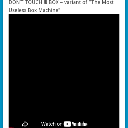
DON’T TOUCH !!! BOX – variant of “The Most
Useless Box Machine”