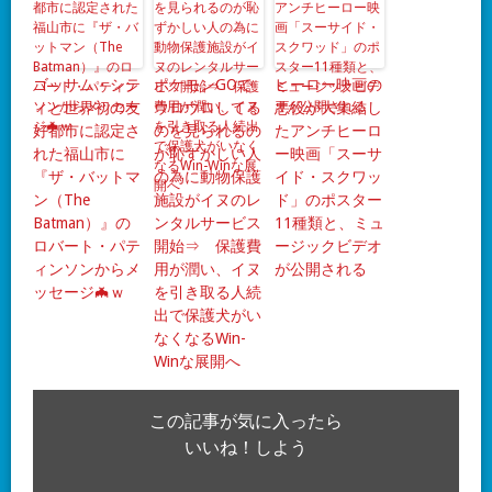
ゴッサム・シテ
ポケモンGOで
ヒーロー映画の
ィと世界初の友
ウロウロしてる
悪役が大集結し
好都市に認定さ
のを見られるの
たアンチヒーロ
れた福山市に
が恥ずかしい人
ー映画「スーサ
『ザ・バットマ
の為に動物保護
イド・スクワッ
ン（The
施設がイヌのレ
ド」のポスター
Batman）』の
ンタルサービス
11種類と、ミュ
ロバート・パテ
開始⇒ 保護費
ージックビデオ
ィンソンからメ
用が潤い、イヌ
が公開される
ッセージ🦇ｗ
を引き取る人続
出で保護犬がい
なくなるWin-
Winな展開へ
この記事が気に入ったら
いいね！しよう