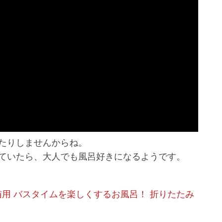
たりしませんからね。
ていたら、大人でも風呂好きになるようです。
史上初⁉の『スパイダーマン：ブランド・ニ
る！
犬用 猫用 バスタイムを楽しくするお風呂！ 折りたたみ
2026年6月28日