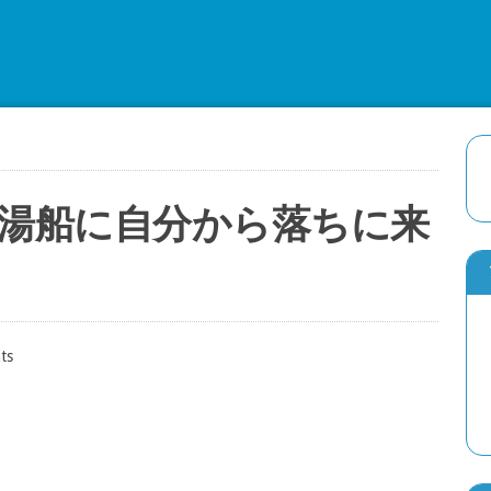
湯船に自分から落ちに来
ts