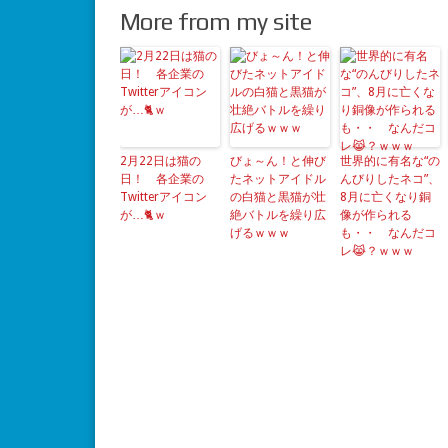
More from my site
2月22日は猫の
びょ～ん！と伸び
世界的に有名な“の
日！ 各企業の
たネットアイドル
んびりしたネコ”、
Twitterアイコン
の白猫と黒猫が壮
8月に亡くなり銅
が…🐈ｗ
絶バトルを繰り広
像が作られる
げるｗｗｗ
も・・ なんだコ
レ😹？ｗｗｗ