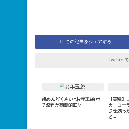
この記事をシェアする
Twitter 
超めんどくさい “お年玉袋(ポ
【実験】
チ袋)” が感動的💴✨
カ・コー
させ残っ
と…