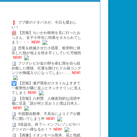
ブブ家のドタバタが、今日も愛おし
い！
【悲報】ちいかわ映画を見に行ったお
っさん、女子小学生に特典をタカられてし
まう・・・
NEW!
恐竜を絶滅させた小惑星、衝突時に発
生した熱が地上を焼き尽くしていた可能性
NEW!
フジテレビが金の卵を産む鶏を自ら絞
め殺した模様、社運を賭けたドル箱コンテ
ンツが御蔵入りになってしまい……
NEW!
【悲報】瀬戸環奈がスタイルよすぎて
一般男性が隣に並ぶとチンチクリンに見え
てしまう
NEW!
【悲報】八村塁、人種差別的な誹謗中
傷に言及「誰が何と言おうと僕は日本人」
NEW!
中国製自動車、不具合によりドアが勝
手に開いてしまう件
NEW!
X収益化、終了へ インプレゾンビやパ
クツイの一掃なるか！？
NEW!
【画像】イオンモール熊本、花と色紙