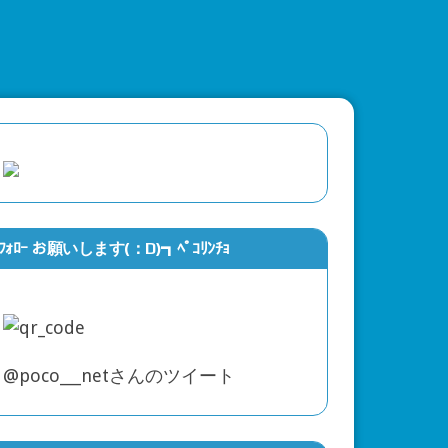
ﾌｫﾛｰ お願いします(：D)┓ﾍﾟｺﾘﾝﾁｮ
@poco___netさんのツイート