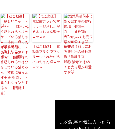
【ねこ動画】
【ねこ動画】 電
福井県越前市にあ
「欲しいニャ・・
動歯ブラシでマッ
る曹洞宗の修行道
😻🐟」 間違いな
サージされたがる
場「御誕生寺」、
く怒られるのは分
ネコちゃん😺ｗｗ
通称“猫寺”のおみ
かっている猫ちゃ
ｗｗｗ
くじ売り場が可愛
ん、本能に逆らえ
すぎ😺
ず手を伸ばし・・
怒られシュンとす
るｗ 【閲覧注
意】
この記事が気に入ったら
いいね！しよう