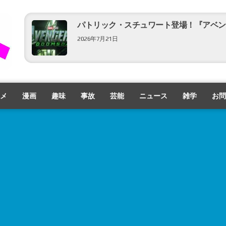
パトリック・スチュワート登場！『アベン
2026年7月21日
「ひいおばあちゃんが言っていた！」『仮面
映像公開！
メ
漫画
趣味
事故
芸能
ニュース
雑学
お問
2026年7月11日
ん？コレだけ？？『ゴジラ-0.0』特報映像
2026年7月9日
スーパー歌舞伎版『もののけ姫』の舞台稽
2026年7月7日