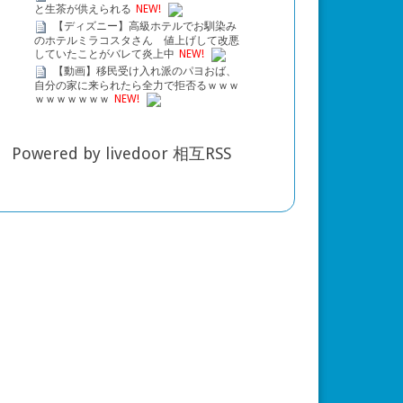
と生茶が供えられる
NEW!
【ディズニー】高級ホテルでお馴染み
のホテルミラコスタさん 値上げして改悪
していたことがバレて炎上中
NEW!
【動画】移民受け入れ派のパヨおば、
自分の家に来られたら全力で拒否るｗｗｗ
ｗｗｗｗｗｗｗ
NEW!
Powered by livedoor 相互RSS