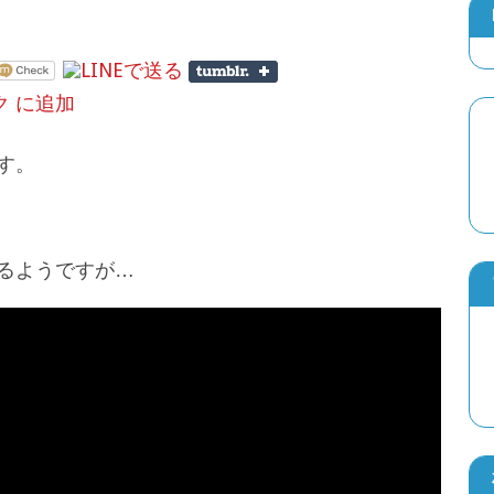
す。
るようですが…
トム・ホランド、クリストファー・ノーラ
ー・ノーランがカメラを止め不安になるｗ
2026年7月5日
メッシがスパイダーマンと出会う！？『ス
海外のCM動画ｗ