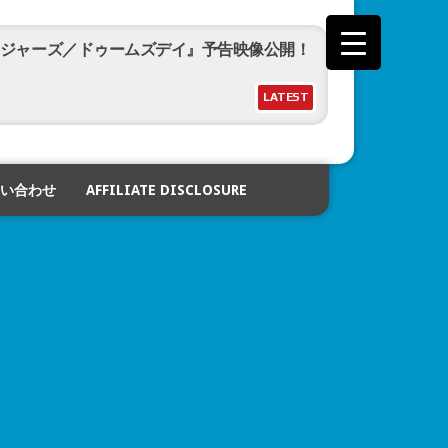
ジャーズ／ドゥームズデイ』予告映像公開！
LATEST
ライダーカブト20th 天を継ぐもの』予告
い合わせ
AFFILIATE DISCLOSURE
公開
古動画公開！