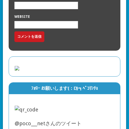
WEBSITE
ﾌｫﾛｰ お願いします(：D)┓ﾍﾟｺﾘﾝﾁｮ
@poco___netさんのツイート