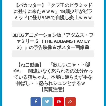
【バカッター】「クフ王のピラミッド
に登りに来たｗｗｗ」18歳少年がピラ
ミッドに登りSNSで自慢し炎上ｗｗｗ
3DCGアニメーション版『アダムス・フ
ァミリー２（THE ADDAMS FAMILY
2）』の予告映像＆ポスター画像👻
【ねこ動画】 「欲しいニャ・・😻
🐟」 間違いなく怒られるのは分かっ
ている猫ちゃん、本能に逆らえず手を
伸ばし・・怒られシュンとするｗ
【閲覧注意】