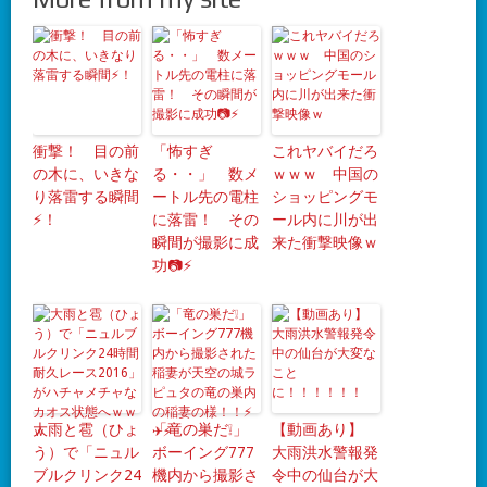
衝撃！ 目の前
「怖すぎ
これヤバイだろ
の木に、いきな
る・・」 数メ
ｗｗｗ 中国の
り落雷する瞬間
ートル先の電柱
ショッピングモ
⚡！
に落雷！ その
ール内に川が出
瞬間が撮影に成
来た衝撃映像ｗ
功📷⚡
大雨と雹（ひょ
「竜の巣だ❕」
【動画あり】
う）で「ニュル
ボーイング777
大雨洪水警報発
ブルクリンク24
機内から撮影さ
令中の仙台が大