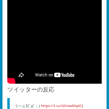
ツイッターの反応
うへぇΣ(ﾟдﾟ；)
https://t.co/GSmwbhpICJ