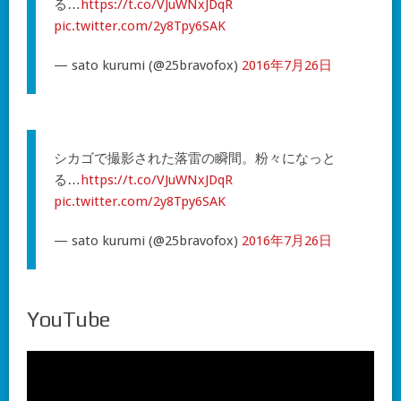
る…
https://t.co/VJuWNxJDqR
pic.twitter.com/2y8Tpy6SAK
— sato kurumi (@25bravofox)
2016年7月26日
シカゴで撮影された落雷の瞬間。粉々になっと
る…
https://t.co/VJuWNxJDqR
pic.twitter.com/2y8Tpy6SAK
— sato kurumi (@25bravofox)
2016年7月26日
YouTube