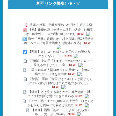
相互リンク募集(・Ε・)/
先輩と後輩、距離が変わった日から始まる恋
【祝】俳優の及川光博さん(56)、結婚！お相手
は一般女性、二人の間に新しい命も
NEW!
海外「反撃の狼煙には」村上宗隆の第25号特大
ホームランに海外大興奮！（海外の反応）
NEW!
【悲報】久しぶりの嫁へのセ◯クスの誘い方、
わからない・・・
NEW!
【画像】女の子「お●ぱいデカいせいで太って
見えるのまじだるい🥲」
NEW!
三菱自動車が人型ロボットの量産へ。京都の工
場で月1000台を目指す
NEW!
【警告】 医師「米国では”ヘロインと同じくら
いヤバい薬”が日本では平気で処方されてる」
NEW!
【動画】どう見ても車がヤバい事故動画、謎に
バイク批判派が湧いてきて終わる
NEW!
ドイツ、熱中症で10,000人以上死亡、ほとんど
がお前らと同年代で若者は元気💪
NEW!
【画像】弱男「あのっ…！よかったらホテ
ル…」女「ぷっwww」
NEW!