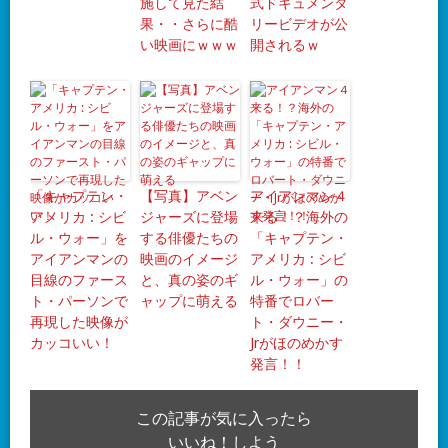
施して見た結
式ドキュメンタ
果・・さらに酷
リービデオが公
い映画にｗｗｗ
開されるｗ
「キャプテン・
【写真】アベン
アイアンマン４
アメリカ : シビ
ジャーズに登場
来る！？海外の
ル・ウォー」を
する俳優たちの
「キャプテン・
アイアンマンの
映画のイメージ
アメリカ : シビ
目線のファース
と、真の姿のギ
ル・ウォー」の
ト・パーソンで
ャップに萌える
特番でロバー
再現した映像が
ト・ダウニー・
カッコいい！
Jrがほのめかす
発言！！
この記事が気に入ったら
いいね！しよう