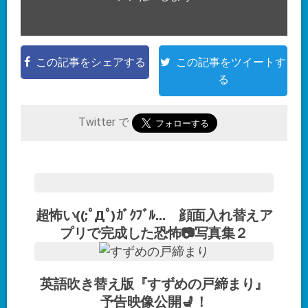
この記事をシェアする
この記事をツイートす
る
Twitter で
超怖い((;ﾟДﾟ)ｶﾞｸﾌﾞﾙ… 顔面入れ替えア
プリで完成した恐怖📷写真集２
英語吹き替え版『すずめの戸締まり』
予告映像公開💺！