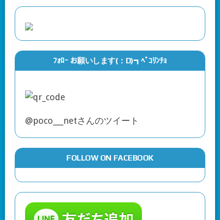
ﾌｫﾛｰ お願いします(：D)┓ﾍﾟｺﾘﾝﾁｮ
@poco___netさんのツイート
FOLLOW ON FACEBOOK