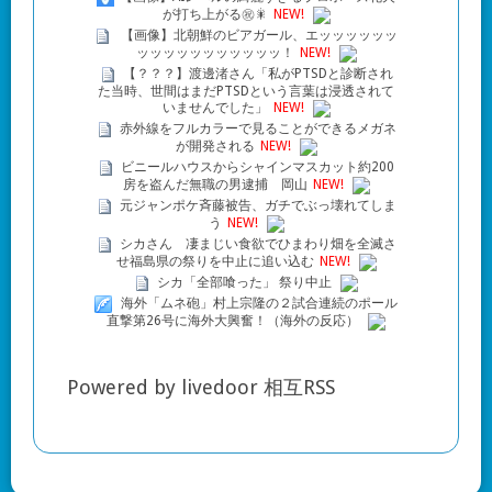
が打ち上がる㊗🎇
NEW!
【画像】北朝鮮のビアガール、エッッッッッッ
ッッッッッッッッッッッ！
NEW!
【？？？】渡邊渚さん「私がPTSDと診断され
た当時、世間はまだPTSDという言葉は浸透されて
いませんでした」
NEW!
赤外線をフルカラーで見ることができるメガネ
が開発される
NEW!
ビニールハウスからシャインマスカット約200
房を盗んだ無職の男逮捕 岡山
NEW!
元ジャンポケ斉藤被告、ガチでぶっ壊れてしま
う
NEW!
シカさん 凄まじい食欲でひまわり畑を全滅さ
せ福島県の祭りを中止に追い込む
NEW!
シカ「全部喰った」 祭り中止
海外「ムネ砲」村上宗隆の２試合連続のポール
直撃第26号に海外大興奮！（海外の反応）
Powered by livedoor 相互RSS