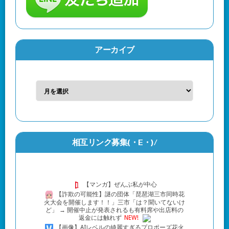
アーカイブ
相互リンク募集(・Ε・)/
【マンガ】ぜんぶ私が中心
【詐欺の可能性】謎の団体「琵琶湖三市同時花
火大会を開催します！！」三市「は？聞いてないけ
ど」 → 開催中止が発表されるも有料席や出店料の
返金には触れず
NEW!
【画像】AIレベルの綺麗すぎるプロポーズ花火