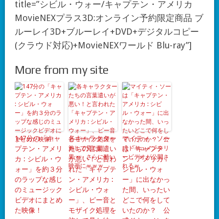
title=”シビル・ウォー/キャプテン・アメリカ
MovieNEXプラス3D:オンライン予約限定商品 ブ
ルーレイ3D+ブルーレイ+DVD+デジタルコピー
(クラウド対応)+MovieNEXワールド Blu-ray”]
More from my site
147分の「キャ
各キャラクター
マイティ・ソー
プテン・アメリ
たちの言葉遣い
は「キャプテ
カ : シビル・ウ
が悪い！と言わ
ン・アメリカ :
ォー」を約３分
れた「キャプテ
シビル・ウォ
のラップな感じ
ン・アメリカ :
ー」に出なかっ
のミュージック
シビル・ウォ
た間、いったい
ビデオにまとめ
ー」、ピー音と
どこで何をして
た映像！
モザイク処理を
いたのか？ 公