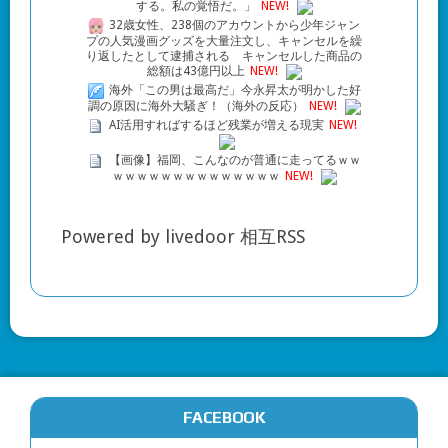
する。私の覚悟だ。」
NEW!
32歳女性、238個のアカウントから少年ジャン
プの人気漫画グッズを大量注文し、キャンセルを繰
り返したとして逮捕される キャンセルした商品の
総額は43億円以上
NEW!
海外「この男は最高だ」今永昇太が明かした好
調の原因に海外大騒ぎ！（海外の反応）
NEW!
AI活用すればするほど残業が増える現実
NEW!
【画像】福岡、こんなのが普通に走ってるｗｗ
ｗｗｗｗｗｗｗｗｗｗｗｗｗｗ
NEW!
Powered by livedoor 相互RSS
FACEBOOK