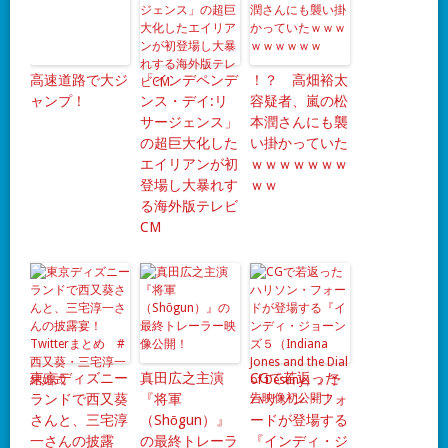
高速道路で大ジ
「インデペンデ
！？ 高畑裕太
ャンプ！
ンス・デイ:リ
容疑者、嵐の松
サージェンス」
本潤さんにも襲
の超巨大化した
い掛かっていた
エイリアンが初
ｗｗｗｗｗｗｗ
登場し大暴れす
ｗｗ
る海外版テレビ
CM
東京ディズニー
真田広之主演
CGで若返った
ランドで西又葵
『将軍
ハリソン・フォ
さんと、三宅淳
（Shōgun）』
ードが登場する
一さんの披露
の最終トレーラ
『インディ・ジ