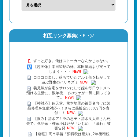
相互リンク募集(・Ε・)/
ずっと好き。俺はストーカーなんかじゃない。
【超画像】本田望結の妹、本田望結より実って
しまう・・・
NEW!
コロコロ楽し。落ちていたアルミ缶を転がして
遊ぶ野生のハリネズミ
NEW!
義兄嫁が自宅をサロンにして姪を毎日ウトメへ
預ける生活に。数年後、そのツケが一気に回ってき
て…
NEW!
【神対応】任天堂、熊本地震の被災者向けに製
品修理を無償対応へ！さらに義援金5000万円を寄
付！！
NEW!
【恨み】清水アキラの息子・清水良太郎さん死
去で、落語家・柳家小はだが「いじめ」「暴行」被
害告発
NEW!
【速報】高市早苗「消費税は絶対に2年後増税