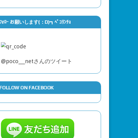
ュー・デイ』SCREENXについて監督が語
ﾌｫﾛｰ お願いします(：D)┓ﾍﾟｺﾘﾝﾁｮ
イ』の地下鉄のシーンはこうして撮影され
@poco___netさんのツイート
FOLLOW ON FACEBOOK