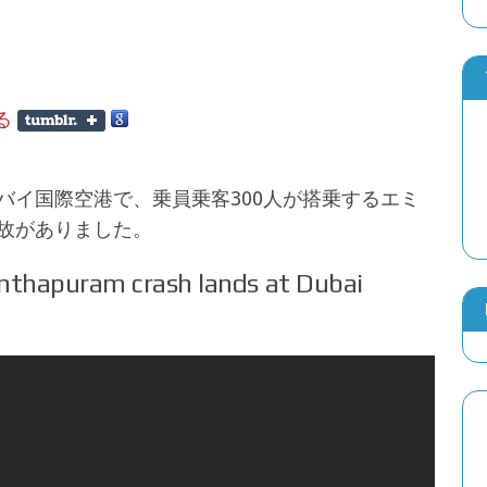
史上初⁉の『スパイダーマン：ブランド・ニ
る！
2026年6月28日
『スパイダーマン：ブランド・ニュー・デ
ドバイ国際空港で、乗員乗客300人が搭乗するエミ
た！メイキング映像チラ見せ！
故がありました。
2026年8月2日
anthapuram crash lands at Dubai