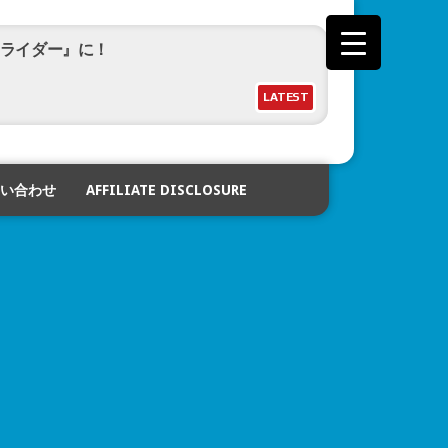
ライダー』に！
LATEST
ー！？新しい『バイオハザード』の予告映像
い合わせ
AFFILIATE DISCLOSURE
ジャーズ／ドゥームズデイ』予告映像公開！
ライダーカブト20th 天を継ぐもの』予告