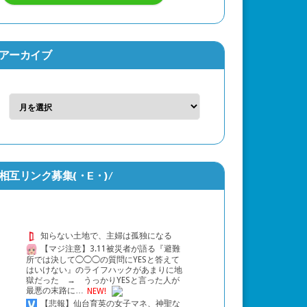
アーカイブ
相互リンク募集(・Ε・)/
知らない土地で、主婦は孤独になる
【マジ注意】3.11被災者が語る『避難
所では決して◯◯◯の質問にYESと答えて
はいけない』のライフハックがあまりに地
獄だった → うっかりYESと言った人が
最悪の末路に…
NEW!
【悲報】仙台育英の女子マネ、神聖な