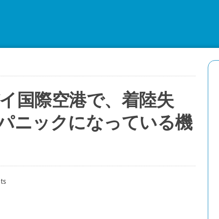
ん？コレだけ？？『ゴジラ-0.0』特報映像
2026年7月9日
スーパー歌舞伎版『もののけ姫』の舞台稽
イ国際空港で、着陸失
2026年7月7日
パニックになっている機
トム・ホランド、クリストファー・ノーラ
ー・ノーランがカメラを止め不安になるｗ
2026年7月5日
ts
メッシがスパイダーマンと出会う！？『ス
海外のCM動画ｗ
2026年7月1日