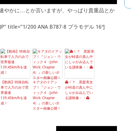
速やかに…とか言いますが、やっぱり貴重品とか
”JP” title=”1/200 ANA B787-8 プラモデル 16″]
【動画】特殊自転
キアヌのドアッ
👻！？ 黒髪美女
車で人力のみで世
プ！『ジョン・ウ
が峠道の真ん中に
界最速
ィック４（John
しゃがみ込んでい
139.45km/hを達
Wick: Chapter
る謎映像・・👻
成！
4）』の新しいポ
スター画像公開！