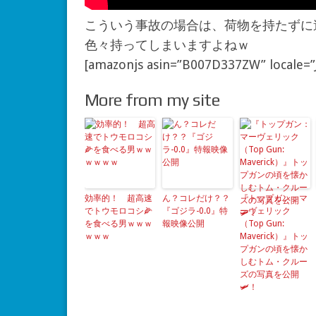
こういう事故の場合は、荷物を持たずに
色々持ってしまいますよねｗ
[amazonjs asin=”B007D337ZW” locale=
More from my site
効率的！ 超高速
ん？コレだけ？？
『トップガン：マ
でトウモロコシ🌽
『ゴジラ-0.0』特
ーヴェリック
を食べる男ｗｗｗ
報映像公開
（Top Gun:
ｗｗｗ
Maverick）』トッ
プガンの頃を懐か
しむトム・クルー
ズの写真を公開
🛩！