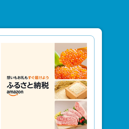
公開
古動画公開！
ン作品初参戦で毎回３分程でクリストファ
パイダーマン：ブランド・ニュー・デイ』の