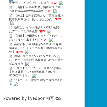
甲子園でウインクをしてしまう
NEW!
【画像】人気av女優が熊本震災に300
万寄付wwwwwwwwwwww
NEW!
【炎上】金剛地武志さん、高市首相の
熊本視察動画に「気○い沙汰だぞ」
NEW!
地球にいったい何が？ NASAが公開し
たデコボコ地球の正体
NEW!
【画像】 芦田愛菜ちゃん「うわー、す
ごい！なんか出てる♥」
NEW!
高市首相、飲食料品の消費税1％を閣
議決定 ◯◯をチラつかせて財務省を黙ら
せる
NEW!
体調不良で休んでパチンコ通ってた
ら、数十日単位の証拠写真撮られて会社ク
ビになった
【東京】“インプラント壊れた”恐喝か
実際は装着なし 55歳男逮捕「100件で
4000万円得た」
ワイニート、面接で嘘をつき採用され
る
Powered by livedoor 相互RSS