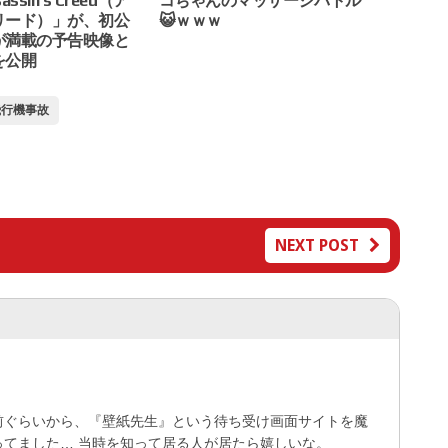
ssin’s Creed（ア
コちゃんのマッサージバトル
リード）」が、初公
😺ｗｗｗ
が満載の予告映像と
を公開
飛行機事故
NEXT POST
前ぐらいから、『壁紙先生』という待ち受け画面サイトを魔
ってました… 当時を知って居る人が居たら嬉しいな。