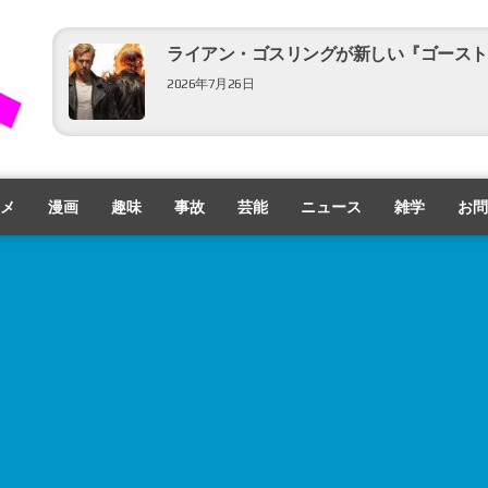
ライアン・ゴスリングが新しい『ゴースト
2026年7月26日
新たなバイオの実写映画はデススト＋ホラ
公開！
メ
漫画
趣味
事故
芸能
ニュース
雑学
お問
2026年7月24日
パトリック・スチュワート登場！『アベン
2026年7月21日
「ひいおばあちゃんが言っていた！」『仮面
映像公開！
2026年7月11日