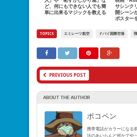
人」や「恥ずかしがり屋」な
映画「Assa
ど、何にもできない人でも簡
サシンク
単に出来るマジックを教える
開シーン
ポスター
TOPICS
エミレーツ航空
ドバイ国際空港
PREVIOUS POST
ABOUT THE AUTHOR
ポコペン
携帯電話がカラーになる
法のあいらんど何かでや