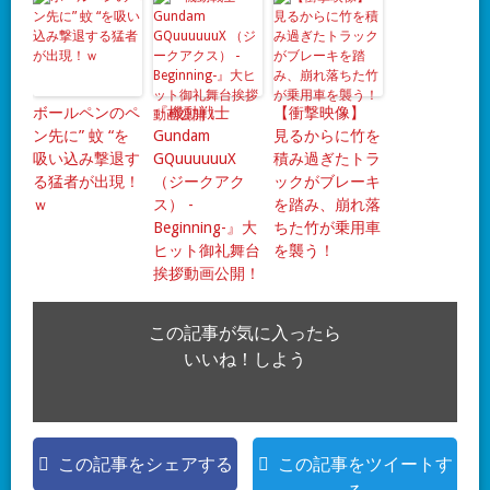
ボールペンのペ
『機動戦士
【衝撃映像】
ン先に” 蚊 “を
Gundam
見るからに竹を
吸い込み撃退す
GQuuuuuuX
積み過ぎたトラ
る猛者が出現！
（ジークアク
ックがブレーキ
ｗ
ス） -
を踏み、崩れ落
Beginning-』大
ちた竹が乗用車
ヒット御礼舞台
を襲う！
挨拶動画公開！
この記事が気に入ったら
いいね！しよう
この記事をシェアする
この記事をツイートす