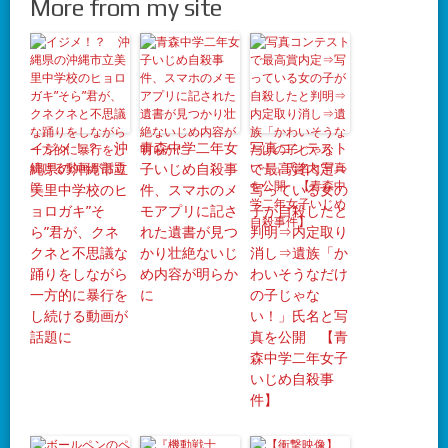
More from my site
イジメ！？ 沖
青森中学二年女
写真コンテスト
縄県の沖縄市立
子いじめ自殺事
で最高賞内定⇒
美里中学校のヒ
件、スマホのメ
写っている女の
ョロガキ”そ
モアプリに記さ
子が自殺したと
ら”君が、クネ
れた遺書が見つ
判明⇒内定取り
クネと不思議な
かり壮絶ないじ
消し⇒遺族「か
踊りをしながら
め内容が明らか
わいそうなだけ
一方的に暴行を
に
の子じゃな
し続ける動画が
い！」氏名と写
話題に
真を公開 【青
森中学二年女子
いじめ自殺事
件】