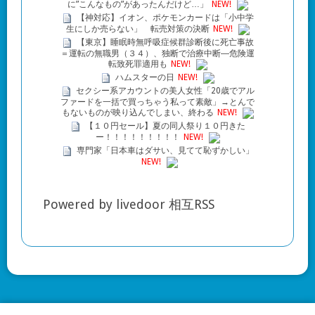
に”こんなもの”があったんだけど…」
NEW!
【神対応】イオン、ポケモンカードは「小中学
生にしか売らない」 転売対策の決断
NEW!
【東京】睡眠時無呼吸症候群診断後に死亡事故
＝運転の無職男（３４）、独断で治療中断―危険運
転致死罪適用も
NEW!
ハムスターの日
NEW!
セクシー系アカウントの美人女性「20歳でアル
ファードを一括で買っちゃう私って素敵」→とんで
もないものが映り込んでしまい、終わる
NEW!
【１０円セール】夏の同人祭り１０円きた
ー！！！！！！！！！
NEW!
専門家「日本車はダサい、見てて恥ずかしい」
NEW!
Powered by livedoor 相互RSS