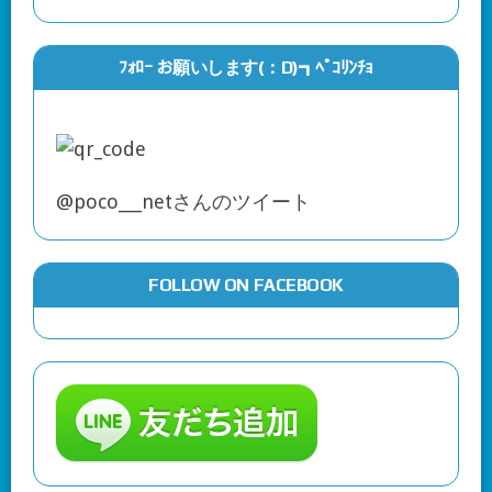
ﾌｫﾛｰ お願いします(：D)┓ﾍﾟｺﾘﾝﾁｮ
@poco___netさんのツイート
FOLLOW ON FACEBOOK