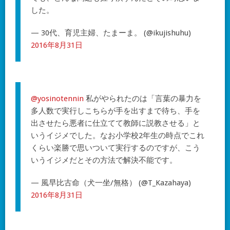
した。
— 30代、育児主婦、たまーま。 (@ikujishuhu)
2016年8月31日
@yosinotennin
私がやられたのは「言葉の暴力を
多人数で実行しこちらが手を出すまで待ち、手を
出させたら悪者に仕立てて教師に説教させる」と
いうイジメでした。なお小学校2年生の時点でこれ
くらい楽勝で思いついて実行するのですが、こう
いうイジメだとその方法で解決不能です。
— 風早比古命（犬一坐/無格） (@T_Kazahaya)
2016年8月31日