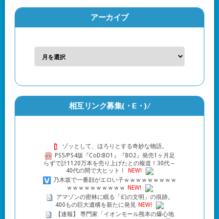
アーカイブ
相互リンク募集(・Ε・)/
ゾッとして、ほろりとする奇妙な物語。
PS5/PS4版『CoD:BO1』『BO2』発売1ヶ月足
らずで計1120万本を売り上げたとの報道！30代～
40代の間で大ヒット！
NEW!
乃木坂で一番顔がエロい子ｗｗｗｗｗｗｗｗｗ
ｗｗｗｗｗｗｗｗｗｗ
NEW!
アマゾンの密林に眠る「幻の文明」の痕跡。
400もの巨大遺構を新たに発見
NEW!
【速報】 専門家「イオンモール熊本の爆心地