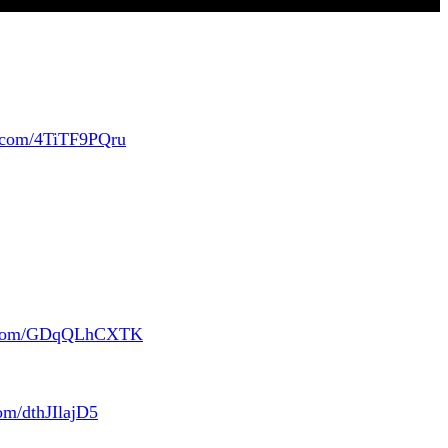
r.com/4TiTF9PQru
er.com/GDqQLhCXTK
com/dthJIlajD5