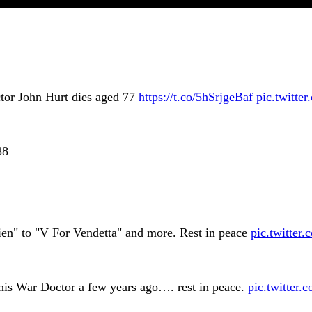
or John Hurt dies aged 77
https://t.co/5hSrjgeBaf
pic.twitte
88
en" to "V For Vendetta" and more. Rest in peace
pic.twitt
 his War Doctor a few years ago…. rest in peace.
pic.twitter.