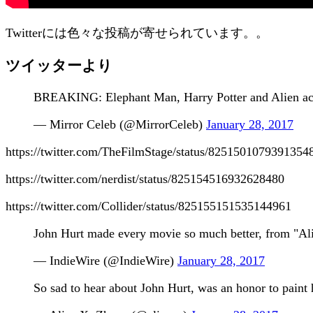
Twitterには色々な投稿が寄せられています。。
ツイッターより
BREAKING: Elephant Man, Harry Potter and Alien act
— Mirror Celeb (@MirrorCeleb)
January 28, 2017
https://twitter.com/TheFilmStage/status/8251501079391354
https://twitter.com/nerdist/status/825154516932628480
https://twitter.com/Collider/status/825155151535144961
John Hurt made every movie so much better, from "Ali
— IndieWire (@IndieWire)
January 28, 2017
So sad to hear about John Hurt, was an honor to paint