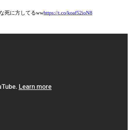
な死に方してるww
https://t.co/koaf52ioN8