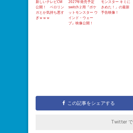
新しいテレビCM
2027年発売予定
モンスター キミに
公開！ ベロリン
switch２用『ポケ
きめた！」の最新
ガとか気持ち悪す
ットモンスター ウ
予告映像！
ぎｗｗｗ
インド・ウェー
ブ』映像公開！
この記事をシェアする
Twitter 