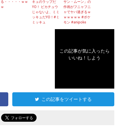
る・・・・・ｗｗ
キュのラップだ
サン・ムーン」の
ｗ
YO！ ピカチュウ
作画がフニャフニ
じゃないよ、ミミ
ャでヤバ過ぎるｗ
ッキュだYO！#ミ
ｗｗｗｗｗ #ポケ
ミッキュ
モン #anipoke
この記事が気に入ったら
いいね！しよう
この記事をツイートする
で