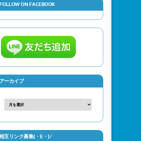
FOLLOW ON FACEBOOK
古動画公開！
アーカイブ
相互リンク募集(・Ε・)/