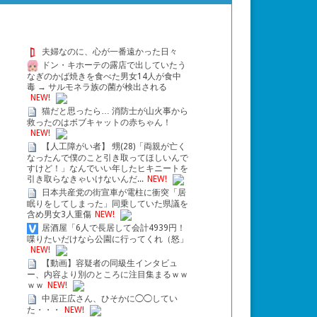
夫婦なのに、心が一番遠かった日々
ドン・キホーテの露店で出していたう
なぎのかば焼きを食べた男女14人が食中
毒 → サルモネラ族の菌が検出される
NEW!
猫だと思ったら… 消防士が山火事から
救ったのはボブキャットの赤ちゃん！
NEW!
【人工障がい者】 甥(28)「両親が亡く
なったんで僕のこと引き取ってほしいんで
すけど！」なんでいい年したヒキニートを
引き取らなきゃいけないんだ...
NEW!
日本共産党の街宣車が電柱に衝突「居
眠りをしてしまった」同乗していた県議を
含め男女3人重傷
NEW!
居酒屋「6人で長居して会計4939円！
喋りたいだけなら公園に行ってくれ（怒」
NEW!
【動画】容疑者の同級生インタビュ
ー、内容より別のところに注目集まるｗｗ
ｗｗ
NEW!
中居正広さん、ひそかに◯◯してい
た・・・
NEW!