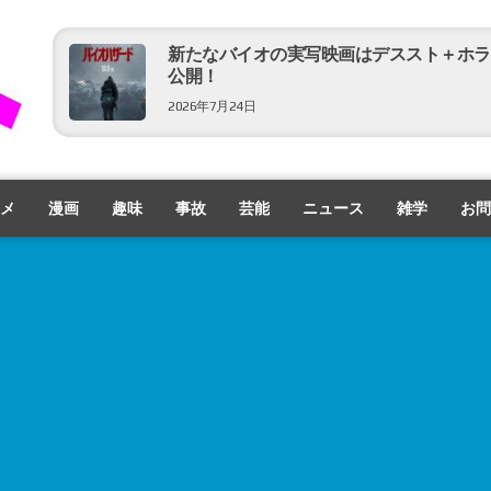
新たなバイオの実写映画はデススト＋ホラ
公開！
2026年7月24日
パトリック・スチュワート登場！『アベン
メ
漫画
趣味
事故
芸能
ニュース
雑学
お問
2026年7月21日
「ひいおばあちゃんが言っていた！」『仮面ライダー
2026年7月11日
ん？コレだけ？？『ゴジラ-0.0』特報映像
2026年7月9日