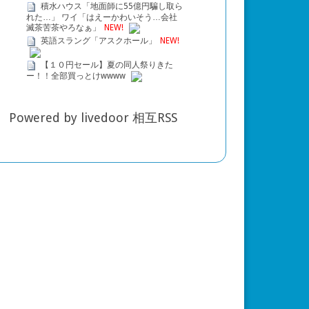
積水ハウス「地面師に55億円騙し取ら
れた…」 ワイ「はえーかわいそう…会社
滅茶苦茶やろなぁ」
NEW!
英語スラング「アスクホール」
NEW!
ン作品初参戦で毎回３分程でクリストファ
【１０円セール】夏の同人祭りきた
ー！！全部買っとけwwww
Powered by livedoor 相互RSS