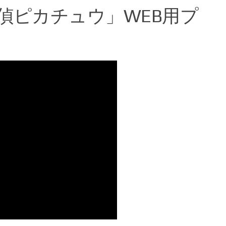
偵ピカチュウ」WEB用プ
メッシがスパイダーマンと出会う！？『ス
海外のCM動画ｗ
2026年7月1日