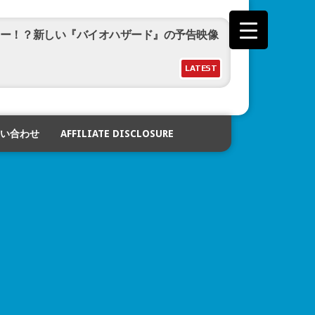
ー！？新しい『バイオハザード』の予告映像
LATEST
ジャーズ／ドゥームズデイ』予告映像公開！
い合わせ
AFFILIATE DISCLOSURE
カブト20th 天を継ぐもの』予告映像公開！
公開