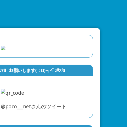
ﾌｫﾛｰ お願いします(：D)┓ﾍﾟｺﾘﾝﾁｮ
@poco___netさんのツイート