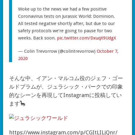
Woke up to the news we had a few positive
Coronavirus tests on Jurassic World: Dominion.
All tested negative shortly after, but due to our
safety protocols we’re going to pause for two
weeks. Back soon.
pic.twitter.com/DxuqX9UdgX
— Colin Trevorrow (@colintrevorrow)
October 7,
2020
そんな中、イアン・マルコム役のジェフ・ゴー
ルドブラムが、ジュラシック・パークでの印象
的なシーンを再現してInstagramに投稿してい
ます🦕
https://www.instagram.com/p/CGItLILjQnr/