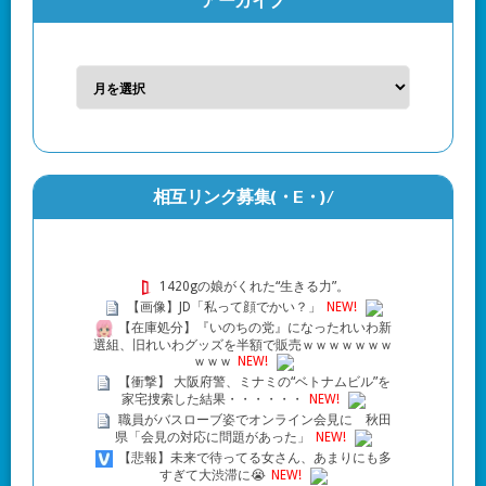
アーカイブ
相互リンク募集(・Ε・)/
1420gの娘がくれた“生きる力”。
【画像】JD「私って顔でかい？」
NEW!
【在庫処分】『いのちの党』になったれいわ新
選組、旧れいわグッズを半額で販売ｗｗｗｗｗｗｗ
ｗｗｗ
NEW!
【衝撃】 大阪府警、ミナミの“ベトナムビル”を
家宅捜索した結果・・・・・・
NEW!
職員がバスローブ姿でオンライン会見に 秋田
県「会見の対応に問題があった」
NEW!
【悲報】未来で待ってる女さん、あまりにも多
すぎて大渋滞に😭
NEW!