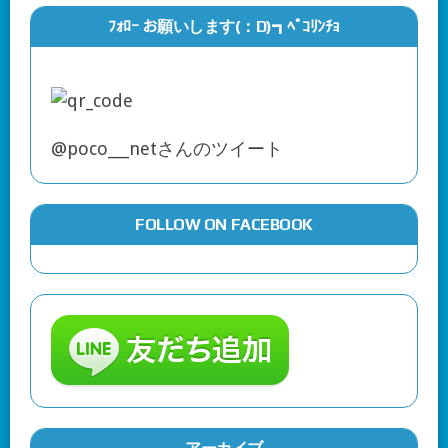
ﾌｫﾛｰ お願いします(：D)┓ﾍﾟｺﾘﾝﾁｮ
@poco___netさんのツイート
FOLLOW ON FACEBOOK