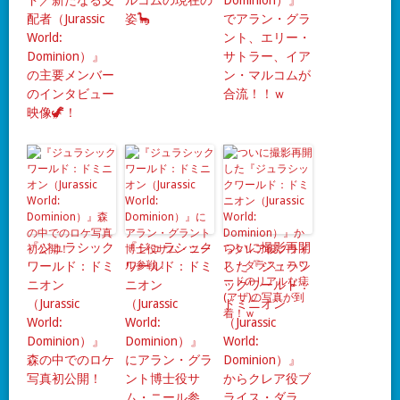
ド／新たなる支
ルコムの現在の
Dominion）』
配者（Jurassic
姿🦕
でアラン・グラ
World:
ント、エリー・
Dominion）』
サトラー、イア
の主要メンバー
ン・マルコムが
のインタビュー
合流！！ｗ
映像🦖！
『ジュラシック
『ジュラシック
ついに撮影再開
ワールド：ドミ
ワールド：ドミ
した『ジュラシ
ニオン
ニオン
ックワールド：
（Jurassic
（Jurassic
ドミニオン
World:
World:
（Jurassic
Dominion）』
Dominion）』
World:
森の中でのロケ
にアラン・グラ
Dominion）』
写真初公開！
ント博士役サ
からクレア役ブ
ム・ニール参
ライス・ダラ