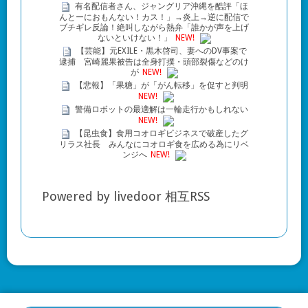
有名配信者さん、ジャングリア沖縄を酷評「ほ
んとーにおもんない！カス！」→炎上→逆に配信で
ブチギレ反論！絶叫しながら熱弁「誰かが声を上げ
ないといけない！」
NEW!
【芸能】元EXILE・黒木啓司、妻へのDV事案で
逮捕 宮崎麗果被告は全身打撲・頭部裂傷などのけ
が
NEW!
【悲報】「果糖」が「がん転移」を促すと判明
NEW!
警備ロボットの最適解は一輪走行かもしれない
NEW!
【昆虫食】食用コオロギビジネスで破産したグ
リラス社長 みんなにコオロギ食を広める為にリベ
ンジへ
NEW!
Powered by livedoor 相互RSS