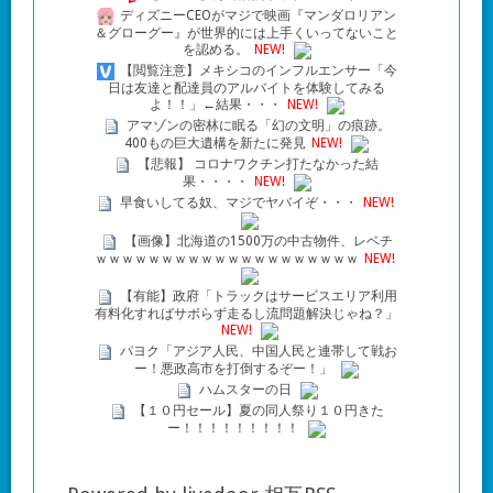
ディズニーCEOがマジで映画『マンダロリアン
＆グローグー』が世界的には上手くいってないこと
を認める。
NEW!
【閲覧注意】メキシコのインフルエンサー「今
日は友達と配達員のアルバイトを体験してみる
よ！！」←結果・・・
NEW!
アマゾンの密林に眠る「幻の文明」の痕跡。
400もの巨大遺構を新たに発見
NEW!
【悲報】 コロナワクチン打たなかった結
果・・・・
NEW!
早食いしてる奴、マジでヤバイぞ・・・
NEW!
【画像】北海道の1500万の中古物件、レベチ
ｗｗｗｗｗｗｗｗｗｗｗｗｗｗｗｗｗｗｗｗ
NEW!
【有能】政府「トラックはサービスエリア利用
有料化すればサボらず走るし流問題解決じゃね？」
NEW!
パヨク「アジア人民、中国人民と連帯して戦お
ー！悪政高市を打倒するぞー！」
ハムスターの日
【１０円セール】夏の同人祭り１０円きた
ー！！！！！！！！！