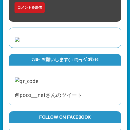
ﾌｫﾛｰ お願いします(：D)┓ﾍﾟｺﾘﾝﾁｮ
@poco___netさんのツイート
FOLLOW ON FACEBOOK